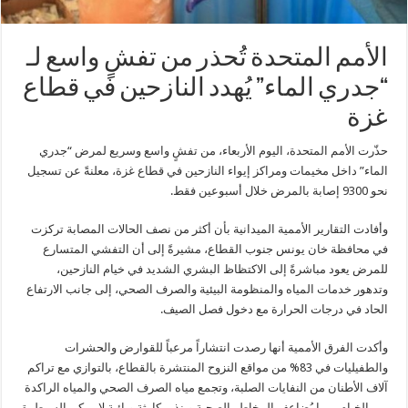
الأمم المتحدة تُحذر من تفشٍ واسع لـ
“جدري الماء” يُهدد النازحين في قطاع
غزة
حذّرت الأمم المتحدة، اليوم الأربعاء، من تفشٍ واسع وسريع لمرض “جدري
الماء” داخل مخيمات ومراكز إيواء النازحين في قطاع غزة، معلنةً عن تسجيل
نحو 9300 إصابة بالمرض خلال أسبوعين فقط.
وأفادت التقارير الأممية الميدانية بأن أكثر من نصف الحالات المصابة تركزت
في محافظة خان يونس جنوب القطاع، مشيرةً إلى أن التفشي المتسارع
للمرض يعود مباشرةً إلى الاكتظاظ البشري الشديد في خيام النازحين،
وتدهور خدمات المياه والمنظومة البيئية والصرف الصحي، إلى جانب الارتفاع
الحاد في درجات الحرارة مع دخول فصل الصيف.
وأكدت الفرق الأممية أنها رصدت انتشاراً مرعباً للقوارض والحشرات
والطفيليات في 83% من مواقع النزوح المنتشرة بالقطاع، بالتوازي مع تراكم
آلاف الأطنان من النفايات الصلبة، وتجمع مياه الصرف الصحي والمياه الراكدة
بين الخيام، مما يُضاعف المخاطر الصحية وينذر بكارثة وبائية لا يمكن السيطرة