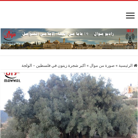
الرئيسية
»
صورة من موال
»
اكبر شجرة زيتون في فلسطين – الولجة