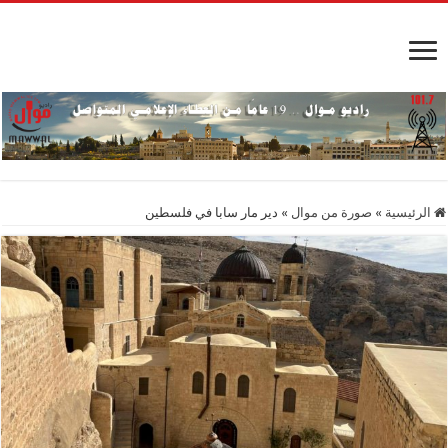
الرئيسية
»
صورة من موال
»
دير مار سابا في فلسطين